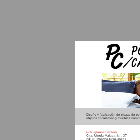
Diseño y fabricación de piezas de po
objetos decorativos y muebles clásic
Poliuretanos Cantero
Ctra. Úbeda-Málaga, km. 37
23100 Mancha Real (Jaén)