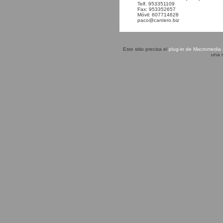
Telf. 953351109
Fax: 953352657
Móvil: 607714628
paco@cantero.biz
Este sitio precisa el
plug-in de Macromedia 
una 